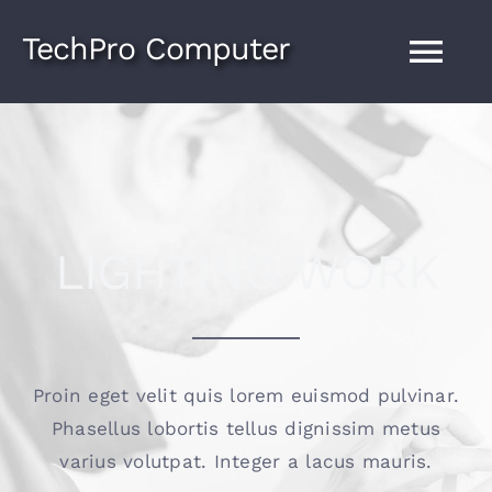
Skip
TechPro Computer
to
Tog
content
Nav
Home
NVMS7000
LIGHTING WORK
Teamviewer
Outlook Guide
Proin eget velit quis lorem euismod pulvinar.
Phasellus lobortis tellus dignissim metus
REMOTE SUPPORT
varius volutpat. Integer a lacus mauris.