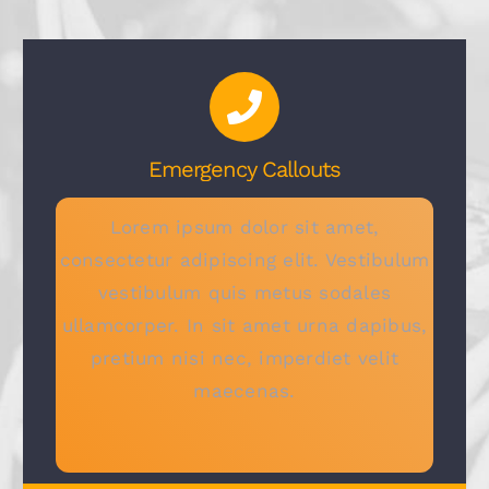
Emergency Callouts
Lorem ipsum dolor sit amet,
consectetur adipiscing elit. Vestibulum
vestibulum quis metus sodales
ullamcorper. In sit amet urna dapibus,
pretium nisi nec, imperdiet velit
maecenas.