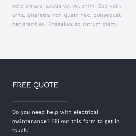
odio ornare iaculis vel vel enim. Sed velit
urna, pharetra non quam nec, consequat
hendrerit ex. Phasellus ac rutrum diam.
FREE QUOTE
Do you need help with electrical
maintenance? Fill out this form to get in
touch.